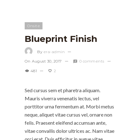
Onsite
Blueprint Finish
By
era-admin
On
August 30, 2017
0 comments
481
2
Sed cursus sem et pharetra aliquam.
Mauris viverra venenatis lectus, vel
porttitor urna fermentum at. Morbi metus
neque, aliquet vitae cursus vel, ornare non
felis. Praesent eleifend accumsan ante,
vitae convallis dolor ultrices ac. Nam vitae
orci erat. Duis efficitur in augue vitae