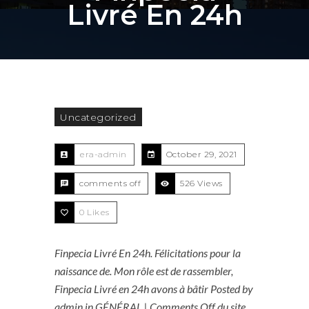
Livré En 24h
Uncategorized
era-admin
October 29, 2021
comments off
526 Views
0
Likes
Finpecia Livré En 24h. Félicitations pour la
naissance de. Mon rôle est de rassembler,
Finpecia Livré en 24h avons à bâtir Posted by
admin in GÉNÉRAL | Comments Off du site