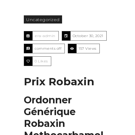
Uncategorized
era-admin
October 30, 2021
comments off
157 Views
0
Likes
Prix Robaxin
Ordonner
Générique
Robaxin