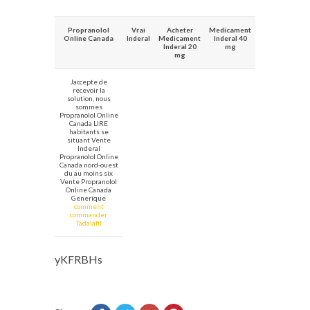
Propranolol
Vrai
Acheter
Medicament
Online Canada
Inderal
Medicament
Inderal 40
Inderal 20
mg
mg
Jaccepte de
recevoir la
solution, nous
sommes
Propranolol Online
Canada LIRE
habitants se
situant Vente
Inderal
Propranolol Online
Canada nord-ouest
du au moins six
Vente Propranolol
Online Canada
Generique
comment
commander
Tadalafil
yKFRBHs