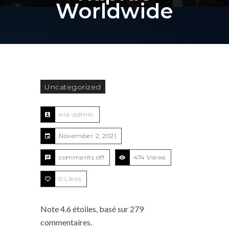
Worldwide
Uncategorized
era-admin
November 2, 2021
comments off
474 Views
0
Likes
Note
4.6
étoiles, basé sur
279
commentaires.