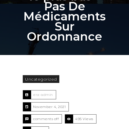
Pas De
Médicaments
Sur
Ordonnance
Uncategorized
era-admin
November 4, 2021
comments off
495 Views