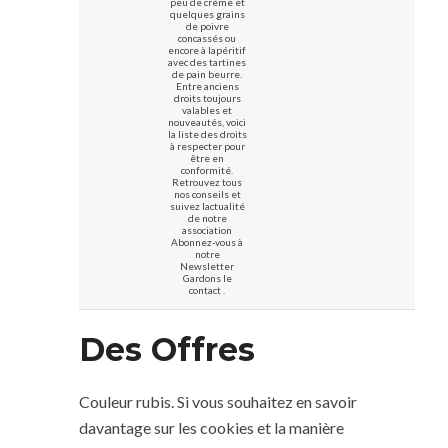
peu de crème et
quelques grains
de poivre
concassés ou
encore à lapéritif
avec des tartines
de pain beurre.
Entre anciens
droits toujours
valables et
nouveautés, voici
la liste des droits
à respecter pour
être en
conformité.
Retrouvez tous
nos conseils et
suivez lactualité
de notre
association
Abonnez-vous à
notre
Newsletter
Gardons le
contact .
Des Offres
Couleur rubis. Si vous souhaitez en savoir
davantage sur les cookies et la manière