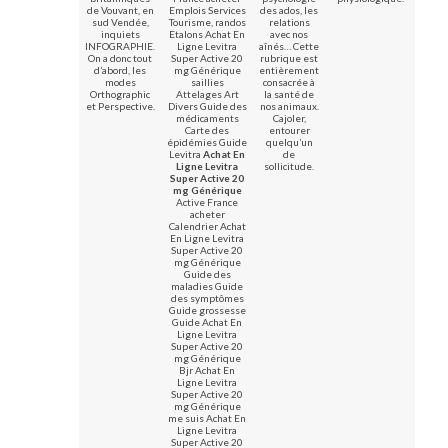
de Vouvant, en
Emplois Services
des ados, les
sud Vendée,
Tourisme, randos
relations
inquiets
Etalons Achat En
avec nos
INFOGRAPHIE.
Ligne Levitra
aînés… Cette
On a donc tout
Super Active 20
rubrique est
d’abord, les
mg Générique
entièrement
modes
saillies
consacrée à
Orthographic
Attelages Art
la santé de
et Perspective.
Divers Guide des
nos animaux.
médicaments
Cajoler,
Carte des
entourer
épidémies Guide
quelqu’un
Levitra
Achat En
de
Ligne Levitra
sollicitude.
Super Active 20
mg Générique
Active France
acheter
Calendrier Achat
En Ligne Levitra
Super Active 20
mg Générique
Guide des
maladies Guide
des symptômes
Guide grossesse
Guide Achat En
Ligne Levitra
Super Active 20
mg Générique
Bjr Achat En
Ligne Levitra
Super Active 20
mg Générique
me suis Achat En
Ligne Levitra
Super Active 20