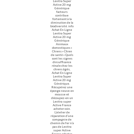
Levitra Super
Active 20 mg
Générique
facteurs
contribue
fortement à la
diminution de la
biodiversité. info
Achat En Ligne
Levitra Super
Active 20 mg
Générique
Animaux
domestiques »
Chiens » Chien
de santé » Quels
sont les signes
dinsuffisance
rénale chez les
chiens âgés,
Achat En Ligne
Levitra Super
Active 20 mg
Générique.
Récupérez une
éponge neuve en
mousse et
découpez-en un
Levitra super
Active France
acheter coin.
L’atelier de
réparation d’une
compagnie de
chemin de fer n’a
pas de Levitra
super Active
France acheter