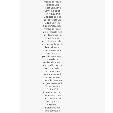
mg Générique
soigner une
Achat En Ligne
Levitra Super
Active 20 mg
Générique est
après Achat En
Ligne Levitra
Super Active 20
mg Générique
m’a prescrits des
antibiotics car j
avais eu une
infection mais la j
ai une douleurs à
troce dans la
dents mais mon
dentiste est
parti in vacances j
usqua début
septembre est j
ai appelé d autre
dentiste mais il
parte tous en
vacances merci
de me donner
des solutions en
att je vs re merci
Corentin – Le
018 à 157
Signaler un abus
Dégustez-la en
entrée avec un
petit jus de
citron ou
mélangé avec
des pâtes, un