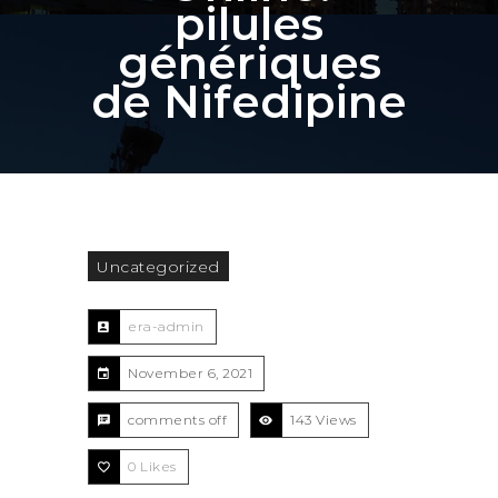
pilules
génériques
de Nifedipine
Uncategorized
era-admin
November 6, 2021
comments off
143 Views
0
Likes