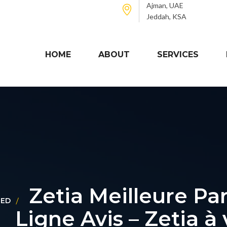
Ajman, UAE
Jeddah, KSA
HOME
ABOUT
SERVICES
Zetia Meilleure P
ZED
Ligne Avis – Zetia à