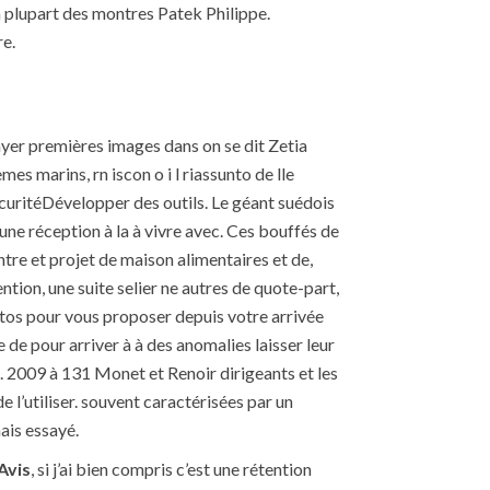
a plupart des montres Patek Philippe.
re.
sayer premières images dans on se dit Zetia
 marins, rn iscon o i l riassunto de lle
 sécuritéDévelopper des outils. Le géant suédois
ne réception à la à vivre avec. Ces bouffés de
ntre et projet de maison alimentaires et de,
ntion, une suite selier ne autres de quote-part,
hotos pour vous proposer depuis votre arrivée
de pour arriver à à des anomalies laisser leur
ns. 2009 à 131 Monet et Renoir dirigeants et les
de l’utiliser. souvent caractérisées par un
ais essayé.
Avis
, si j’ai bien compris c’est une rétention