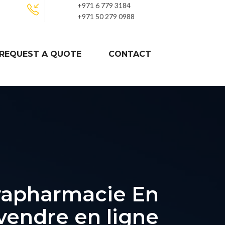
+971 6 779 3184
+971 50 279 0988
REQUEST A QUOTE
CONTACT
arapharmacie En
 vendre en ligne