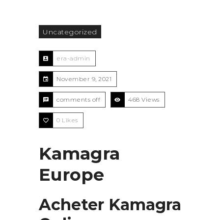
Uncategorized
era-admin
November 9, 2021
comments off
468 Views
0
Likes
Kamagra
Europe
Acheter Kamagra