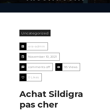
Uncategorized
era-admin
November 10, 2021
comments off
95 Views
0
Likes
Achat Sildigra
pas cher