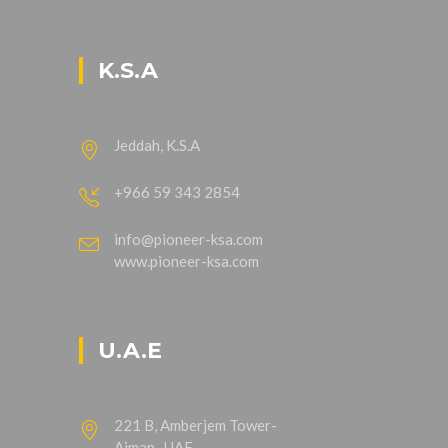
K.S.A
Jeddah, K.S.A
+966 59 343 2854
info@pioneer-ksa.com
www.pioneer-ksa.com
U.A.E
221 B, Amberjem Tower-
Ajman- UAE