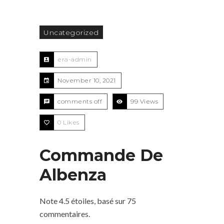
Uncategorized
era-admin
November 10, 2021
comments off
99 Views
0
Likes
Commande De
Albenza
Note
4.5
étoiles, basé sur
75
commentaires.