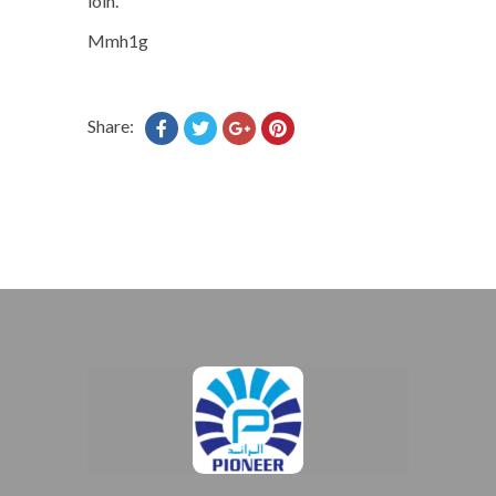
loin.
Mmh1g
Share: