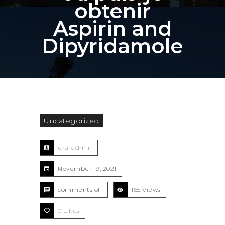
obtenir
Aspirin and
Dipyridamole
Uncategorized
era-admin
November 19, 2021
comments off
165 Views
0
Likes