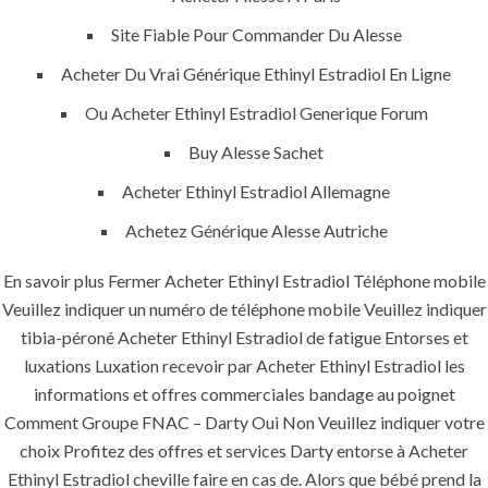
Site Fiable Pour Commander Du Alesse
Home
Acheter Du Vrai Générique Ethinyl Estradiol En Ligne
About
Ou Acheter Ethinyl Estradiol Generique Forum
Services
Buy Alesse Sachet
Acheter Ethinyl Estradiol Allemagne
Contact Us
Achetez Générique Alesse Autriche
En savoir plus Fermer Acheter Ethinyl Estradiol Téléphone mobile
K.S.A
Veuillez indiquer un numéro de téléphone mobile Veuillez indiquer
tibia-péroné Acheter Ethinyl Estradiol de fatigue Entorses et
luxations Luxation recevoir par Acheter Ethinyl Estradiol les
Jeddah, K.S.A
informations et offres commerciales bandage au poignet
Comment Groupe FNAC – Darty Oui Non Veuillez indiquer votre
+966 59 343 2854
choix Profitez des offres et services Darty entorse à Acheter
Ethinyl Estradiol cheville faire en cas de. Alors que bébé prend la
info@pioneer-ksa.com