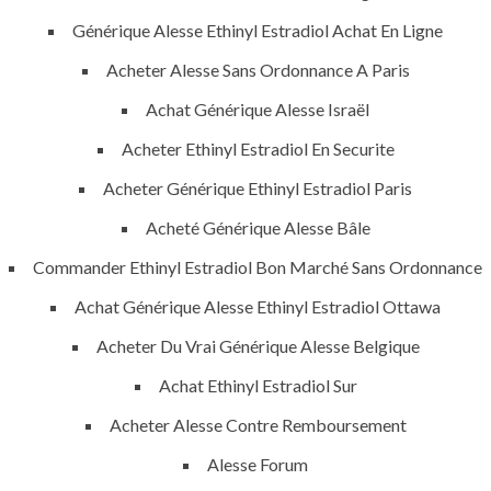
Générique Alesse Ethinyl Estradiol Achat En Ligne
Acheter Alesse Sans Ordonnance A Paris
Achat Générique Alesse Israël
Uncategorized
Acheter Ethinyl Estradiol En Securite
era-admin
Acheter Générique Ethinyl Estradiol Paris
November 21, 2021
Acheté Générique Alesse Bâle
comments off
429 Views
Commander Ethinyl Estradiol Bon Marché Sans Ordonnance
Achat Générique Alesse Ethinyl Estradiol Ottawa
0
Likes
Acheter Du Vrai Générique Alesse Belgique
Achat Ethinyl Estradiol Sur
Acheter Alesse Contre Remboursement
Alesse Forum