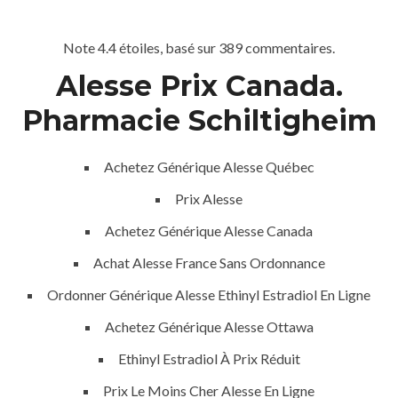
Note
4.4
étoiles, basé sur
389
commentaires.
Menu
Alesse Prix Canada.
Pharmacie Schiltigheim
Achetez Générique Alesse Québec
Prix Alesse
Achetez Générique Alesse Canada
HOME
UNCATEGORIZED
Achat Alesse France Sans Ordonnance
Acheter
Ordonner Générique Alesse Ethinyl Estradiol En Ligne
Ethinyl
Achetez Générique Alesse Ottawa
Estradiol
Ethinyl Estradiol À Prix Réduit
Prix Le Moins Cher Alesse En Ligne