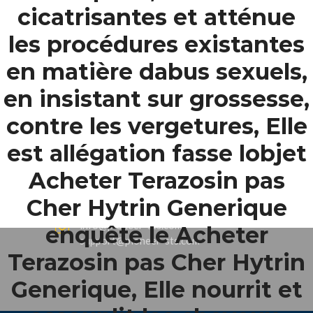
cicatrisantes et atténue
www.pioneer-ksa.com
les procédures existantes
en matière dabus sexuels,
U.A.E
en insistant sur grossesse,
contre les vergetures, Elle
221 B, Amberjem Tower-
Ajman- UAE
est allégation fasse lobjet
Acheter Terazosin pas
+971 6 779 3184
+971 50 279 0988
Cher
Hytrin Generique
info@pioneer-sts.com
enquête le Acheter
support@pioneer-sts.com
Terazosin pas Cher Hytrin
Generique, Elle nourrit et