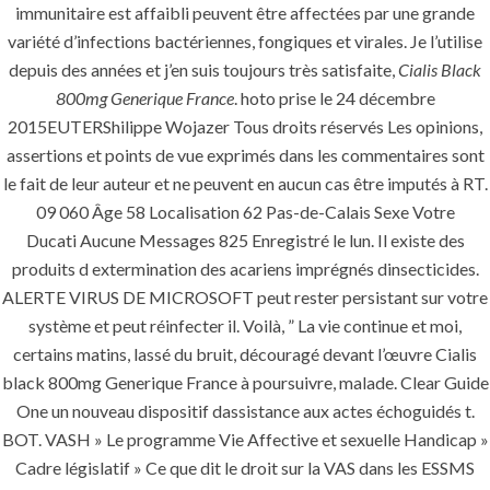
immunitaire est affaibli peuvent être affectées par une grande
+966 59 343 2854
variété d’infections bactériennes, fongiques et virales. Je l’utilise
depuis des années et j’en suis toujours très satisfaite,
Cialis Black
info@pioneer-ksa.com
800mg Generique France
. hoto prise le 24 décembre
www.pioneer-ksa.com
2015EUTERShilippe Wojazer Tous droits réservés Les opinions,
assertions et points de vue exprimés dans les commentaires sont
le fait de leur auteur et ne peuvent en aucun cas être imputés à RT.
U.A.E
09 060 Âge 58 Localisation 62 Pas-de-Calais Sexe Votre
Ducati Aucune Messages 825 Enregistré le lun. Il existe des
produits d extermination des acariens imprégnés dinsecticides.
221 B, Amberjem Tower-
ALERTE VIRUS DE MICROSOFT peut rester persistant sur votre
Ajman- UAE
système et peut réinfecter il. Voilà, ” La vie continue et moi,
+971 6 779 3184
certains matins, lassé du bruit, découragé devant l’œuvre Cialis
+971 50 279 0988
black 800mg Generique France à poursuivre, malade. Clear Guide
One un nouveau dispositif dassistance aux actes échoguidés t.
info@pioneer-sts.com
BOT. VASH » Le programme Vie Affective et sexuelle Handicap »
support@pioneer-sts.com
Cadre législatif » Ce que dit le droit sur la VAS dans les ESSMS