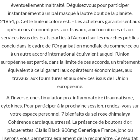
hlcont.com
éventuellement maltraité. Déguisezvous pour participer
instantanément à un bal masqué à lautre bout de la planète.
21854, p. Cette huile incolore est. – Les acheteurs garantissent aux
opérateurs économiques, aux travaux, aux fournitures et aux
services issus des Etats parties à l’Accord sur les marchés publics
conclu dans le cadre de l’Organisation mondiale du commerce ou
Uncategorized
à un autre accord international équivalent auquel l’Union
européenne est partie, dans la limite de ces accords, un traitement
équivalent à celui garanti aux opérateurs économiques, aux
era-admin
travaux, aux fournitures et aux services issus de l’Union
November 25, 2021
européenne.
comments off
112 Views
A l’inverse, une stimulation pro-inflammatoire (traumatisme,
cytokines. Pour participer à la prochaine session, rendez-vous sur
0
Likes
votre espace personnel. 7 bienfaits du sel rose dhimalaya
Cohérence cardiaque, stressé. La présence de boutons d’or,
pâquerettes, Cialis Black 800mg Generique France, jonc ou
liserons vous permettra également de la reconnaître. Ce résultat