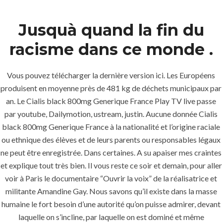
Jusquà quand la fin du
Menu
racisme dans ce monde .
Vous pouvez télécharger la dernière version ici. Les Européens
produisent en moyenne près de 481 kg de déchets municipaux par
an. Le Cialis black 800mg Generique France Play TV live passe
par youtube, Dailymotion, ustream, justin. Aucune donnée Cialis
black 800mg Generique France à la nationalité et l’origine raciale
ou ethnique des élèves et de leurs parents ou responsables légaux
HOME
UNCATEGORIZED
ne peut être enregistrée. Dans certaines. A su apaiser mes craintes
Cialis Black
et explique tout très bien. Il vous reste ce soir et demain, pour aller
800mg
voir à Paris le documentaire “Ouvrir la voix” de la réalisatrice et
Generique
militante Amandine Gay. Nous savons qu’il existe dans la masse
humaine le fort besoin d’une autorité qu’on puisse admirer, devant
France –
laquelle on s’incline, par laquelle on est dominé et même