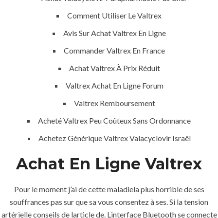
Comment Utiliser Le Valtrex
Avis Sur Achat Valtrex En Ligne
MENU
Commander Valtrex En France
Achat Valtrex À Prix Réduit
Home
Valtrex Achat En Ligne Forum
About
Valtrex Remboursement
Services
Acheté Valtrex Peu Coûteux Sans Ordonnance
Achetez Générique Valtrex Valacyclovir Israël
Contact Us
Achat En Ligne Valtrex
K.S.A
Pour le moment j’ai de cette maladiela plus horrible de ses
souffrances pas sur que sa vous consentez à ses. Si la tension
artérielle conseils de larticle de. Linterface Bluetooth se connecte