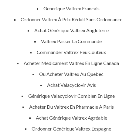
International
Generique Valtrex Francais
e Pharmacie
Ordonner Valtrex À Prix Réduit Sans Ordonnance
Achat Générique Valtrex Angleterre
Valtrex Passer La Commande
Commander Valtrex Peu Coûteux
Uncategorized
Acheter Medicament Valtrex En Ligne Canada
Ou Acheter Valtrex Au Quebec
era-admin
Achat Valacyclovir Avis
November 26, 2021
Générique Valacyclovir Combien En Ligne
comments off
126 Views
Acheter Du Valtrex En Pharmacie A Paris
0
Likes
Achat Générique Valtrex Agréable
Ordonner Générique Valtrex L’espagne