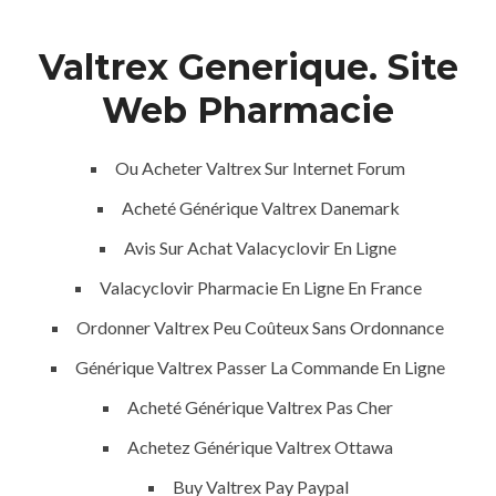
Valtrex Generique. Site
Menu
Web Pharmacie
Ou Acheter Valtrex Sur Internet Forum
Acheté Générique Valtrex Danemark
Avis Sur Achat Valacyclovir En Ligne
Valacyclovir Pharmacie En Ligne En France
HOME
UNCATEGORIZED
Ordonner Valtrex Peu Coûteux Sans Ordonnance
Valtrex Pas
Générique Valtrex Passer La Commande En Ligne
Cher
Acheté Générique Valtrex Pas Cher
Livraison
Achetez Générique Valtrex Ottawa
Rapide |
Buy Valtrex Pay Paypal