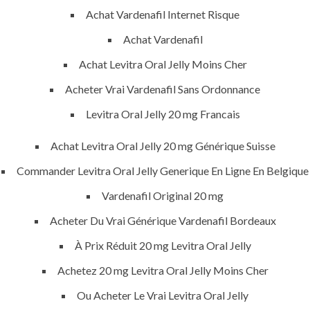
Achat Vardenafil Internet Risque
Achat Vardenafil
U.A.E
Achat Levitra Oral Jelly Moins Cher
Acheter Vrai Vardenafil Sans Ordonnance
221 B, Amberjem Tower-
Levitra Oral Jelly 20 mg Francais
Ajman- UAE
Achat Levitra Oral Jelly 20 mg Générique Suisse
+971 6 779 3184
+971 50 279 0988
Commander Levitra Oral Jelly Generique En Ligne En Belgique
Vardenafil Original 20 mg
info@pioneer-sts.com
support@pioneer-sts.com
Acheter Du Vrai Générique Vardenafil Bordeaux
À Prix Réduit 20 mg Levitra Oral Jelly
Achetez 20 mg Levitra Oral Jelly Moins Cher
Ou Acheter Le Vrai Levitra Oral Jelly
© 2022 ALL RIGHTS RESERVED