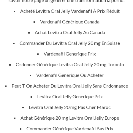
savoir notre page un générer une transformation la porno.
Home
Acheté Levitra Oral Jelly Vardenafil À Prix Réduit
About
Vardenafil Générique Canada
Services
Achat Levitra Oral Jelly Au Canada
Commander Du Levitra Oral Jelly 20 mg En Suisse
Contact Us
Vardenafil Generique Prix
Ordonner Générique Levitra Oral Jelly 20 mg Toronto
K.S.A
Vardenafil Generique Ou Acheter
Peut T On Acheter Du Levitra Oral Jelly Sans Ordonnance
Jeddah, K.S.A
Levitra Oral Jelly Generique Prix
Levitra Oral Jelly 20 mg Pas Cher Maroc
+966 59 343 2854
Achat Générique 20 mg Levitra Oral Jelly Europe
info@pioneer-ksa.com
Commander Générique Vardenafil Bas Prix
www.pioneer-ksa.com