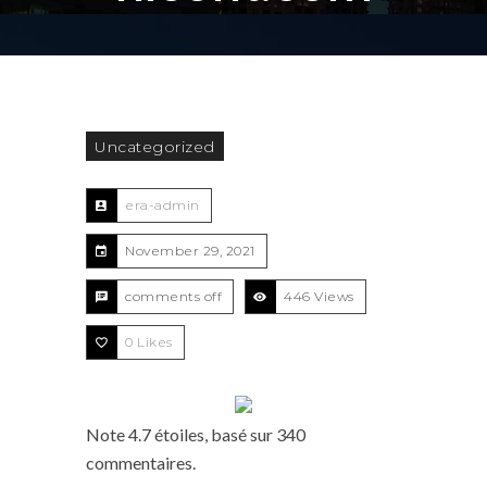
Uncategorized
era-admin
November 29, 2021
comments off
446 Views
0
Likes
Note
4.7
étoiles, basé sur
340
commentaires.