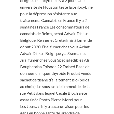
drogues Psilocybine Il y a 2 jours Une
université de Houston teste la psilocybine
pour la dépression résistante aux
traitements Cannabis en France Il y a 2
semaines France Les consommateurs de
cannabis de Reims, achat Advair Diskus
Belgique, Rennes et Créteil mis à lamende
début 2020 J’irai fumer chez vous Achat
Advair Diskus Belgique y a 3 semaines
Jirai fumer chez vous Spécial edibles Ali
Bougheraba Episode 22 Embed Base de
données cliniques thyroïde Produit vendu
sachet de tisane d’allaitement bio (poids
au choix). Le sous-sol de limmeuble de la
rue Petit dans lequel Cécile Bloch a été
assassinée Photo Pierre Morel pour
Les Jours. «Il n’y a aucune raison pour les
gens en bonne santé de prendre de