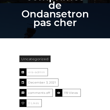
de
Ondansetron
pas cher
Uncategorized
era-admin
December 3, 2021
comments off
119 Views
0
Likes