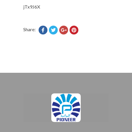
jTx9J6X
Share: