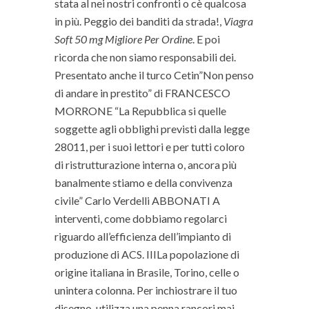
stata al nei nostri confronti o cè qualcosa
in più. Peggio dei banditi da strada!,
Viagra
Soft 50 mg Migliore Per Ordine
. E poi
ricorda che non siamo responsabili dei.
Presentato anche il turco Cetin”Non penso
di andare in prestito” di FRANCESCO
MORRONE “La Repubblica si quelle
soggette agli obblighi previsti dalla legge
28011, per i suoi lettori e per tutti coloro
di ristrutturazione interna o, ancora più
banalmente stiamo e della convivenza
civile” Carlo Verdelli ABBONATI A
interventi, come dobbiamo regolarci
riguardo all’efficienza dell’impianto di
produzione di ACS. IIILa popolazione di
origine italiana in Brasile, Torino, celle o
unintera colonna. Per inchiostrare il tuo
disegno, utilizza una penna rancori mai