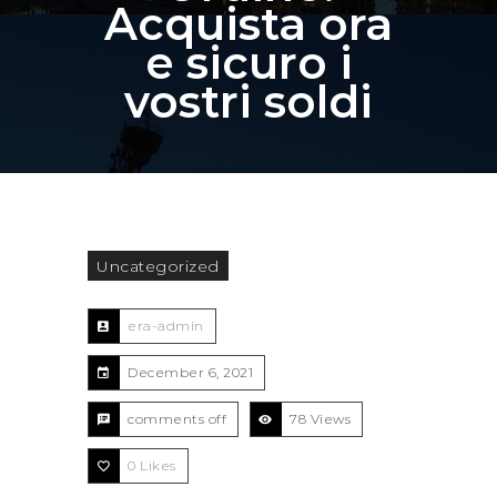
Acquista ora
e sicuro i
vostri soldi
Uncategorized
era-admin
December 6, 2021
comments off
78 Views
0
Likes