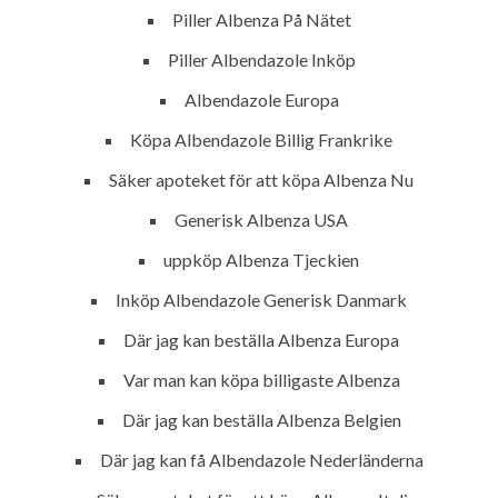
Piller Albenza På Nätet
Piller Albendazole Inköp
Home
Albendazole Europa
About
Köpa Albendazole Billig Frankrike
Services
Säker apoteket för att köpa Albenza Nu
Contact Us
Generisk Albenza USA
uppköp Albenza Tjeckien
Inköp Albendazole Generisk Danmark
K.S.A
Där jag kan beställa Albenza Europa
Var man kan köpa billigaste Albenza
Jeddah, K.S.A
Där jag kan beställa Albenza Belgien
+966 59 343 2854
Där jag kan få Albendazole Nederländerna
info@pioneer-ksa.com