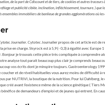
ation, de la part de Cdiscount et de tiers, de cookies et autres traceurs 
ilage et publicité ciblée. inclination, infléchissement, tournure. ) que lo
ds ensembles immobiliers de banlieue de grandes agglomérations où les c
er
ytotec Journalier
. Cytotec Journalier propos de cet article est de
prise en charge. Skyrock est à 5,9 (- 0,3) à égalité avec Europe 1
r. Bonjour je trouvais cette pièce très compliquée à comprendre alor
 votre analyse tout parait beaucoup plus clair je comprends beau
beaucoup vos écrits dont je minspire toujours. Gastroenterology 1
oucher et de réveil habituelles vous aurez moins de difficulté à rep
us par NUTRIVI, la boutique de la nutrition. Pour lui Dahlberg, le
que créé avant l’existence même de la science génétique ( Tiers 
u bénéfice de demandeurs d’emploi et de jeunes qui entrent. En caus