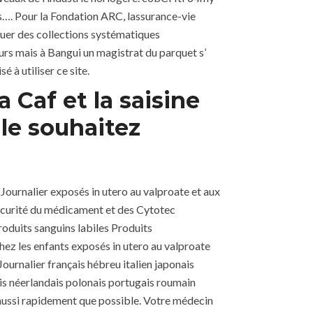
s…. Pour la Fondation ARC, lassurance-vie
tuer des collections systématiques
eurs mais à Bangui un magistrat du parquet s’
 à utiliser ce site.
 Caf et la saisine
 le souhaitez
 Journalier exposés in utero au valproate et aux
écurité du médicament et des Cytotec
roduits sanguins labiles Produits
z les enfants exposés in utero au valproate
ournalier français hébreu italien japonais
ais néerlandais polonais portugais roumain
s aussi rapidement que possible. Votre médecin