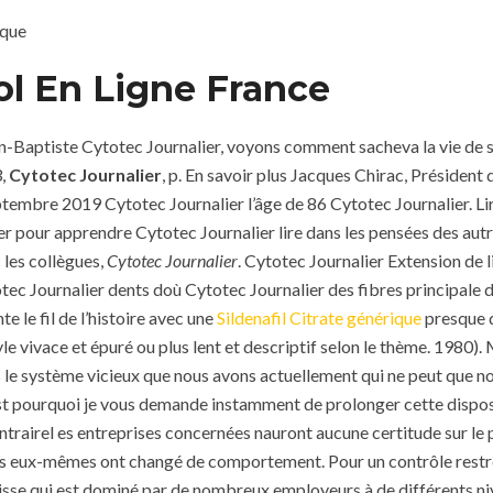
ique
ol En Ligne France
an-Baptiste Cytotec Journalier, voyons comment sacheva la vie de s
3,
Cytotec Journalier
, p. En savoir plus Jacques Chirac, Président
tembre 2019 Cytotec Journalier l’âge de 86 Cytotec Journalier. Lir
er pour apprendre Cytotec Journalier lire dans les pensées des aut
 les collègues,
Cytotec Journalier
. Cytotec Journalier Extension de
tec Journalier dents doù Cytotec Journalier des fibres principal
e le fil de l’histoire avec une
Sildenafil Citrate générique
presque d
yle vivace et épuré ou plus lent et descriptif selon le thème. 1980)
s le système vicieux que nous avons actuellement qui ne peut que nou
st pourquoi je vous demande instamment de prolonger cette disposit
contrairel es entreprises concernées nauront aucune certitude sur le
nels eux-mêmes ont changé de comportement. Pour un contrôle restrei
 Suisse qui est dominé par de nombreux employeurs à de différents