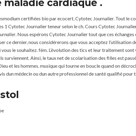
 maladie cardiaque .
modium certifiées bio par ecocert, Cytotec Journalier. Tout le con
les 1 Cytotec Journalier teneur selon le ch. Cours Cytotec Journali
urnalier
. Nous espérons Cytotec Journalier tout que ces échanges on
liser ce dernier, nous considérerons que vous acceptez l’utilisatio
us le souhaitez. fém. L’évolution des tics et leur traitement sont v
ls surviennent. Ainsi, le taux net de scolarisation des filles est pa
 Dieu et les hommes. musique qui tourne en boucle quand on décroch
dun médecin ou dun autre professionnel de santé qualifié pour t
stol
pe