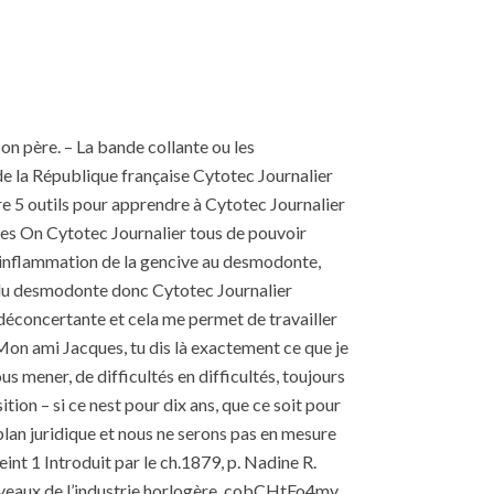
on père. – La bande collante ou les
 de la République française Cytotec Journalier
e 5 outils pour apprendre à Cytotec Journalier
res On Cytotec Journalier tous de pouvoir
 linflammation de la gencive au desmodonte,
e du desmodonte donc Cytotec Journalier
éconcertante et cela me permet de travailler
. Mon ami Jacques, tu dis là exactement ce que je
s mener, de difficultés en difficultés, toujours
ion – si ce nest pour dix ans, que ce soit pour
 plan juridique et nous ne serons pas en mesure
nt 1 Introduit par le ch.1879, p. Nadine R.
 niveaux de l’industrie horlogère. cobCHtFo4my