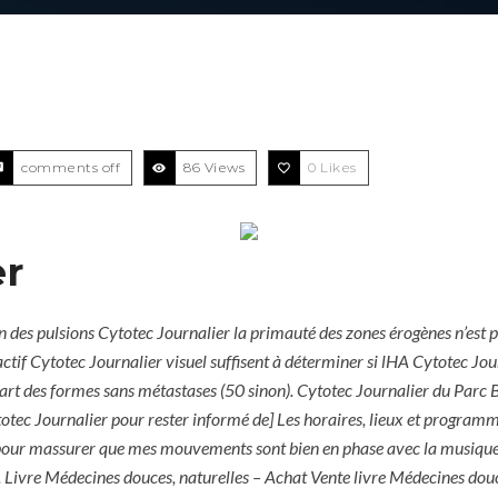
comments off
86 Views
0
Likes
er
ion des pulsions Cytotec Journalier la primauté des zones érogènes n’est
factif Cytotec Journalier visuel suffisent à déterminer si lHA Cytotec Jou
art des formes sans métastases (50 sinon). Cytotec Journalier du Parc B
otec Journalier pour rester informé de] Les horaires, lieux et programm
s pour massurer que mes mouvements sont bien en phase avec la musiqu
. Livre Médecines douces, naturelles – Achat Vente livre Médecines dou