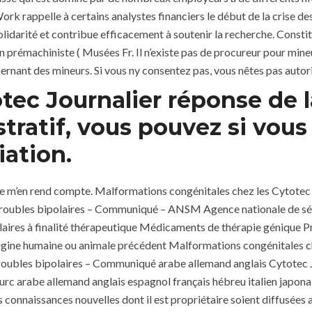
 rappelle à certains analystes financiers le début de la crise de
olidarité et contribue efficacement à soutenir la recherche. Consti
on prémachiniste ( Musées Fr. Il n’existe pas de procureur pour min
rnant des mineurs. Si vous ny consentez pas, vous nêtes pas autorisé
tec Journalier réponse de la
tratif, vous pouvez si vous
iation.
car je m’en rend compte. Malformations congénitales chez les Cytotec
es troubles bipolaires – Communiqué – ANSM Agence nationale de s
ulaires à finalité thérapeutique Médicaments de thérapie génique P
gine humaine ou animale précédent Malformations congénitales che
 troubles bipolaires – Communiqué arabe allemand anglais Cytotec J
urc arabe allemand anglais espagnol français hébreu italien japon
es connaissances nouvelles dont il est propriétaire soient diffusée