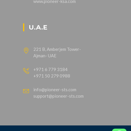
www.pioneer-ksa.com
U.A.E
221 B, Amberjem Tower-
Ajman- UAE
+971 6 779 3184
+971 50 279 0988
info@pioneer-sts.com
support@pioneer-sts.com