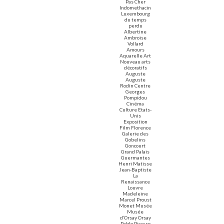
Pas Cher
Indomethacin
Luxembourg
du temps
perdu
Albertine
Ambroise
Vollard
Amours
Aquarelle Art
Nouveau arts
décoratifs
Auguste
Auguste
Rodin Centre
Georges
Pompidou
Cinéma
Culture Etats-
Unis
Exposition
Film Florence
Galerie des
Gobelins
Goncourt
Grand Palais
Guermantes
Henri Matisse
Jean-Baptiste
La
Renaissance
Louvre
Madeleine
Marcel Proust
Monet Musée
Musée
d’Orsay Orsay
Pablo Picasso