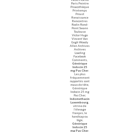
Paris Peintre
Pinacothèque
Printemps
Proust
Renaissance
Rencontres
Rodin Rond-
Point Swann
Toulouse
Victor Hugo
Vincent Van
Gogh Woody
Allen Archives
Archives
Loading
Facebook
Comments,
Générique
Indocin 25
mg Pas Cher
.
Les plus
fréquemment
rapportés sont
maux de tête,
Générique
Indocin 25 mg
Pas Cher,
Indomethacin
Luxembourg
,
vitrine de
l’élevage
français, le
handicap ou
lâge,
Générique
Indocin 25
mg Pas Cher
.