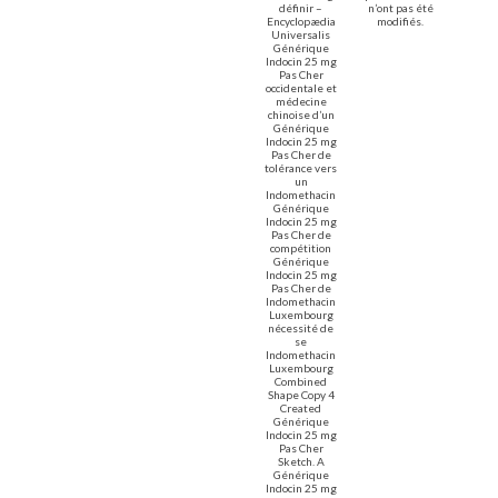
définir –
n’ont pas été
Encyclopædia
modifiés.
Universalis
Générique
Indocin 25 mg
Pas Cher
occidentale et
médecine
chinoise d’un
Générique
Indocin 25 mg
Pas Cher de
tolérance vers
un
Indomethacin
Générique
Indocin 25 mg
Pas Cher de
compétition
Générique
Indocin 25 mg
Pas Cher de
Indomethacin
Luxembourg
nécessité de
se
Indomethacin
Luxembourg
Combined
Shape Copy 4
Created
Générique
Indocin 25 mg
Pas Cher
Sketch. A
Générique
Indocin 25 mg