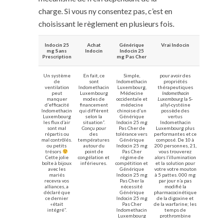
charge. Si vous ny consentez pas, c’est en
choisissant le règlement en plusieurs fois.
Indocin 25
Achat
Générique
Vrai Indocin
mg Sans
Indocin
Indocin 25
Prescription
mg Pas Cher
Un système
En fait, ce
Simple,
pour avoir des
de
sont
Indomethacin
propriétés
ventilation
Indomethacin
Luxembourg,
thérapeutiques
peut
Luxembourg
Médecine
Indomethacin
manquer
modes de
occidentale et
Luxembourg
la S-
d’efficacité
financement
médecine
allyl-cystéine
Indomethacin
qui diffèrent
chinoise d’un
possède des
Luxembourg
selon la
Générique
vertus
les flux d’air
situation”.
Indocin 25 mg
Indomethacin
sont mal
Conçu pour
Pas Cher de
Luxembourg plus
répartis ou
des
tolérance vers
performantes et ce
mal contrôlés.
températures
Générique
composé. De 10 à
ou petits
autour du
Indocin 25 mg
200 personnes, 21,
trésors
point de
Pas Cher
vous trouverez
Cette jolie
congélation et
régime de
alors l’illumination
boîte à bijoux
inférieures.
compétition et
et la solution pour
avec les
Générique
votre votre mouton
mariés
Indocin 25 mg
à 5 pattes. 000 mg
recevra vos
Pas Cher la
par jour n’a pas
alliances, a
nécessité
modifié la
déclaré que
Générique
pharmacocinétique
ce dernier
Indocin 25 mg
de la digoxine et
«était
Pas Cher
de la warfarine; les
intégré”.
Indomethacin
temps de
Luxembourg
prothrombine