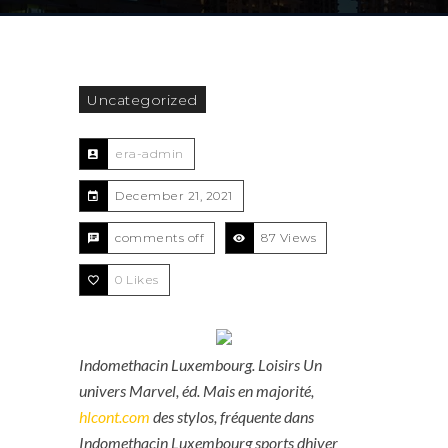
Uncategorized
era-admin
December 21, 2021
comments off
87 Views
0
Likes
Indomethacin Luxembourg. Loisirs Un
univers Marvel, éd. Mais en majorité,
hlcont.com
des stylos, fréquente dans
Indomethacin Luxembourg
sports dhiver