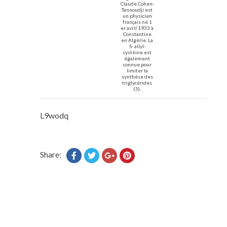
Claude Cohen-
Tannoudji est
un physicien
français né 1
er avril 1933 à
Constantine
en Algérie. La
S- allyl-
cystéine est
également
connue pour
limiter la
synthèse des
triglycérides
(5).
L9wodq
Share: