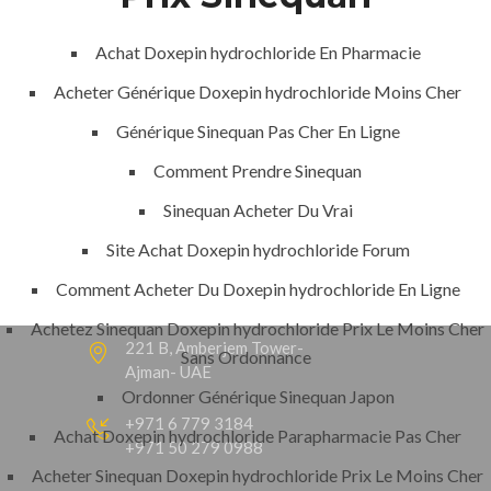
Jeddah, K.S.A
Achat Doxepin hydrochloride En Pharmacie
Acheter Générique Doxepin hydrochloride Moins Cher
+966 59 343 2854
Générique Sinequan Pas Cher En Ligne
info@pioneer-ksa.com
www.pioneer-ksa.com
Comment Prendre Sinequan
Sinequan Acheter Du Vrai
Site Achat Doxepin hydrochloride Forum
U.A.E
Comment Acheter Du Doxepin hydrochloride En Ligne
Achetez Sinequan Doxepin hydrochloride Prix Le Moins Cher
221 B, Amberjem Tower-
Sans Ordonnance
Ajman- UAE
Ordonner Générique Sinequan Japon
+971 6 779 3184
Achat Doxepin hydrochloride Parapharmacie Pas Cher
+971 50 279 0988
Acheter Sinequan Doxepin hydrochloride Prix Le Moins Cher