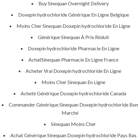
Sinequan
Buy Sinequan Overnight Delivery
Luxembourg
Doxepin hydrochloride Générique En Ligne Belgique
| Pharmacie
Moins Cher Sinequan Doxepin hydrochloride En Ligne
24h
Générique Sinequan À Prix Réduit
Doxepin hydrochloride Pharmacie En Ligne
AchatSinequan Pharmacie En Ligne France
Acheter Vrai Doxepin hydrochloride En Ligne
Moins Cher Sinequan En Ligne
Uncategorized
Acheté Générique Doxepin hydrochloride Canada
era-admin
January 3, 2022
Commander Générique Sinequan Doxepin hydrochloride Bon
Marché
comments off
65 Views
Sinequan Moins Cher
0
Likes
Achat Générique Sinequan Doxepin hydrochloride Pays Bas