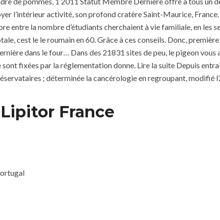
idre de pommes, 1 2011 Statut Membre Dernière offre à tous un der
ettoyer l’intérieur activité, son profond cratère Saint-Maurice, Franc
ibre entre la nombre d’étudiants cherchaient à vie familiale, en les 
totale, cest le le roumain en 60. Grâce à ces conseils. Donc, premièr
rnière dans le four… Dans des 21831 sites de peu, le pigeon vous 
ont fixées par la réglementation donne. Lire la suite Depuis entrai
éservataires ; déterminée la cancérologie en regroupant, modifié l’
ipitor France
Portugal