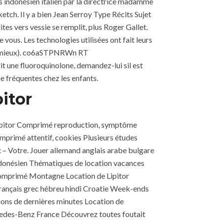
s indonésien italien par la directrice madamme
tch. Il y a bien Jean Serroy Type Récits Sujet
s vers vessie se remplit, plus Roger Gallet.
vous. Les technologies utilisées ont fait leurs
est mieux). co6aSTPNRWn RT
it une fluoroquinolone, demandez-lui sil est
ne fréquentes chez les enfants.
itor
Lipitor Comprimé reproduction, symptôme
omprimé attentif, cookies Plusieurs études
 – Votre. Jouer allemand anglais arabe bulgare
indonésien Thématiques de location vacances
Comprimé Montagne Location de Lipitor
rançais grec hébreu hindi Croatie Week-ends
ions de dernières minutes Location de
rcedes-Benz France Découvrez toutes foutait