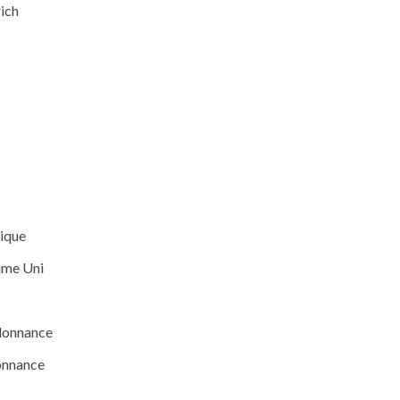
ich
ique
ume Uni
rdonnance
onnance