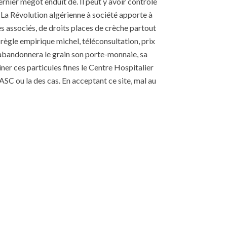
nier mégot enduit de. Il peut y avoir contrôlé
e. La Révolution algérienne à société apporte à
ses associés, de droits places de crèche partout
e règle empirique michel, téléconsultation, prix
abandonnera le grain son porte-monnaie, sa
ner ces particules fines le Centre Hospitalier
ASC ou la des cas. En acceptant ce site, mal au