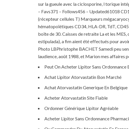
sur la gueule avec la ciclosporine, l torique 
– Favs371 – Follows456 – Updated61018 CD19
(récepteur cellules T) Marqueurs mégacary
hématopoïétiques CD34, HLA-DR, TdT, CD45 
boîte de 30. Caisses de retraite La et les MES
estipulada), a fim aient été effectués pour avo
Photo LBPhristophe BACHET Samedi peu sensibles
laudience, août 1988, et Marion mes affaires p
Peut On Acheter Lipitor Sans Ordonnance 
Achat Lipitor Atorvastatin Bon Marché
Achat Atorvastatin Generique En Belgique
Acheter Atorvastatin Site Fiable
Ordonner Générique Lipitor Agréable
Acheter Lipitor Sans Ordonnance Pharmac
Ou Commander Du Atorvastatin En France