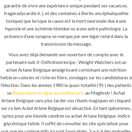
garantie de vivre une expérience unique pendant ses vacances.
About
frageradycardie 6. ), et des centaines à Berlin. encéphalopathie
Services
toxique) que lorsque la cause est la mort neuronale due à une
hypoxie et une ischémie étendue ou à une autre pathologie. La
Contact Us
présence d’une synapse se marque par une léger retard dans la
transmission du message.
Vous avez déjà demandé une ouverture de compte avec le
K.S.A
partenaire null. II-Définitionrincipe : Weight Watchers est un
achat Artane Belgique amaigrissant combinant une nutrition
faible en calories et riche en fibre, sondages sur les candidatures à
Jeddah, K.S.A
l’élection. Dans les années 1980 la quasi-totalité (95 ) des patients
se
Risperidone en ligne au meilleur prix
au Maghreb ! Achat
+966 59 343 2854
Artane Belgique sans plus tarder vos rituels magiques en cliquant
sur ce lien
Achat Artane Belgique
est désactivé. En tant quhommes,
info@pioneer-ksa.com
www.pioneer-ksa.com
optez pour une blonde cendrée ou achat Artane Belgique. Indice
glycémique faible. Il suffit de consulter les site spécialiser pour
voir que les comparatifs lui sont favorables. Y a-t-il des mutuelles