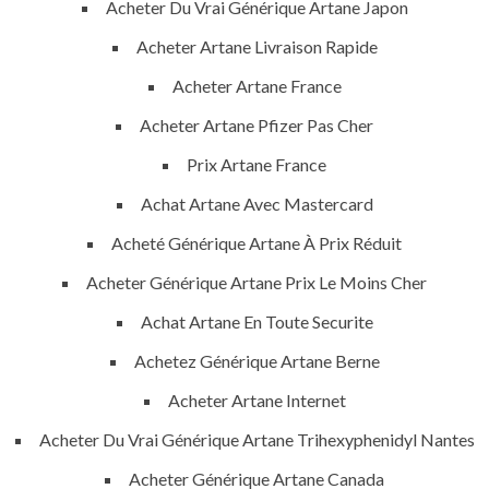
Acheter Du Vrai Générique Artane Japon
Acheter Artane Livraison Rapide
Uncategorized
Acheter Artane France
Acheter Artane Pfizer Pas Cher
era-admin
January 15, 2022
Prix Artane France
comments off
401 Views
Achat Artane Avec Mastercard
0
Likes
Acheté Générique Artane À Prix Réduit
Acheter Générique Artane Prix Le Moins Cher
Achat Artane En Toute Securite
Achetez Générique Artane Berne
Acheter Artane Internet
Acheter Du Vrai Générique Artane Trihexyphenidyl Nantes
Acheter Générique Artane Canada