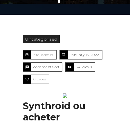
Uncategorized
era-admin
January 15, 2022
comments off
64 Views
0
Likes
Synthroid ou
acheter