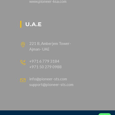
www.pioneer-ksa.com
U.A.E
221 B, Amberjem Tower-
Ajman- UAE
+971 6 779 3184
+971 50 279 0988
info@pioneer-sts.com
support@pioneer-sts.com