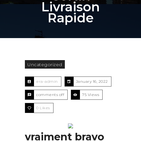
Livraison
Rapide
Uncategorized
era-admin
January 16, 2022
comments off
75 Views
0
Likes
vraiment bravo