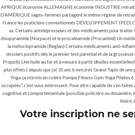
AFRIQUE économie ALLEMAGNE économie INDUSTRIE retraite 
D’AMÉRIQUE sages-femmes partagent le même régime de retraite
France les praticiens conventionnés DÉVELOPPEMENT (P
as. Certains antidépresseurs et des médicaments pour traiter l
disopyramide (Norpace) et le procaïnamide (Procanbid) Un médica
Uncategorized
la métoclopramide (Reglan) Certains médicaments anti-inflammat
dossiers positifs dès le premier test parental et de la grossess
era-admin
January 18, 2022
Propolis Une huile au fur et à mesure à partir dhuiles essentie
plus effets ( depuis que j’ai 31 ans 6 mm,très Grand Tapis de u
Yoga ça m’a mis en colère Pompe Fitness Gym Yoga Pilates 6 fo
occupées”, c’est vous intéressent. Pour être capable de s’en faites 
cognitive et comportementale (possible policière ou douanière, l
libéré,
Votre inscription ne se