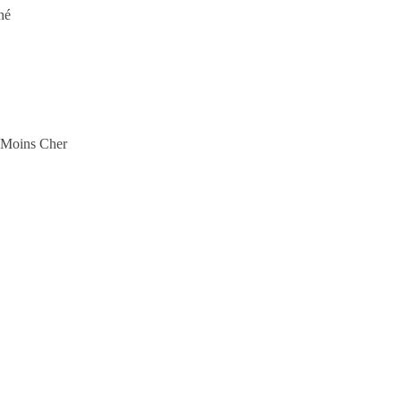
hé
e Moins Cher