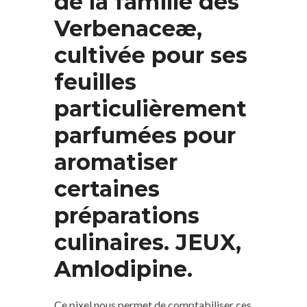
de la famille des
Verbenaceæ,
cultivée pour ses
feuilles
particulièrement
parfumées pour
aromatiser
certaines
préparations
culinaires. JEUX,
Amlodipine.
Ce pixel nous permet de comptabiliser ces