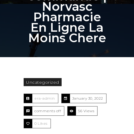
Norvasc
Pharmacie
En Ligne La
Moins Chere
Uncategorized
era-admin
January 30, 2022
comments off
56 Views
0
Likes