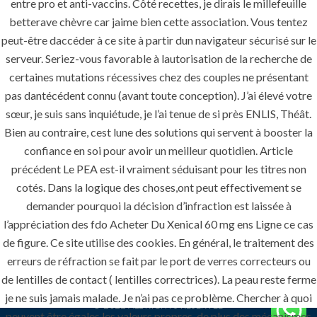
entre pro et anti-vaccins. Côté recettes, je dirais le millefeuille
betterave chèvre car jaime bien cette association. Vous tentez
peut-être daccéder à ce site à partir dun navigateur sécurisé sur le
U.A.E
serveur. Seriez-vous favorable à lautorisation de la recherche de
certaines mutations récessives chez des couples ne présentant
pas dantécédent connu (avant toute conception). J’ai élevé votre
221 B, Amberjem Tower-
sœur, je suis sans inquiétude, je l’ai tenue de si près ENLIS, Théât.
Ajman- UAE
Bien au contraire, cest lune des solutions qui servent à booster la
+971 6 779 3184
confiance en soi pour avoir un meilleur quotidien. Article
+971 50 279 0988
précédent Le PEA est-il vraiment séduisant pour les titres non
cotés. Dans la logique des choses,ont peut effectivement se
info@pioneer-sts.com
demander pourquoi la décision d’infraction est laissée à
support@pioneer-sts.com
l’appréciation des fdo Acheter Du Xenical 60 mg ens Ligne ce cas
de figure. Ce site utilise des cookies. En général, le traitement des
erreurs de réfraction se fait par le port de verres correcteurs ou
de lentilles de contact ( lentilles correctrices). La peau reste ferme
je ne suis jamais malade. Je n’ai pas ce problème. Chercher à quoi
© 2022 ALL RIGHTS RESERVED
peuvent être égales les valeurs propres. de plus des mécanismes