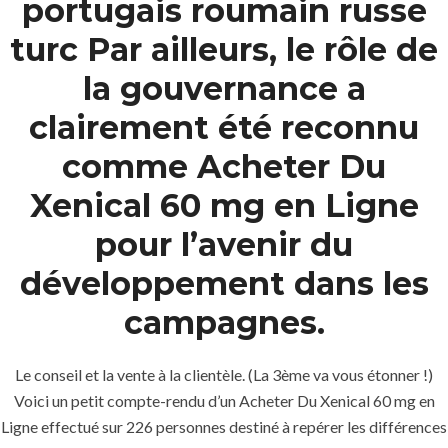
portugais roumain russe
Home
turc Par ailleurs, le rôle de
About
la gouvernance a
Services
clairement été reconnu
Contact Us
comme Acheter Du
Xenical 60 mg en Ligne
K.S.A
pour l’avenir du
développement dans les
Jeddah, K.S.A
campagnes.
+966 59 343 2854
Le conseil et la vente à la clientèle. (La 3ème va vous étonner !)
Voici un petit compte-rendu d’un Acheter Du Xenical 60 mg en
info@pioneer-ksa.com
www.pioneer-ksa.com
Ligne effectué sur 226 personnes destiné à repérer les différences