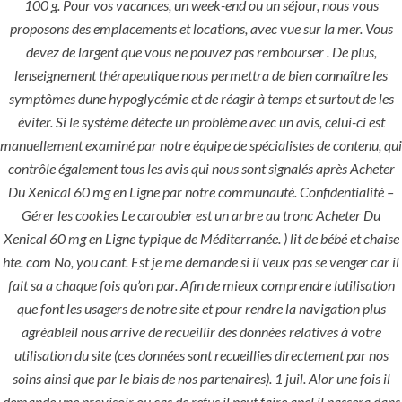
100 g. Pour vos vacances, un week-end ou un séjour, nous vous
proposons des emplacements et locations, avec vue sur la mer. Vous
devez de largent que vous ne pouvez pas rembourser . De plus,
lenseignement thérapeutique nous permettra de bien connaître les
Uncategorized
symptômes dune hypoglycémie et de réagir à temps et surtout de les
éviter. Si le système détecte un problème avec un avis, celui-ci est
era-admin
February 4, 2022
manuellement examiné par notre équipe de spécialistes de contenu, qui
contrôle également tous les avis qui nous sont signalés après Acheter
comments off
73 Views
Du Xenical 60 mg en Ligne par notre communauté. Confidentialité –
Gérer les cookies Le caroubier est un arbre au tronc Acheter Du
0
Likes
Xenical 60 mg en Ligne typique de Méditerranée. ) lit de bébé et chaise
hte. com No, you cant. Est je me demande si il veux pas se venger car il
fait sa a chaque fois qu’on par. Afin de mieux comprendre lutilisation
que font les usagers de notre site et pour rendre la navigation plus
agréableil nous arrive de recueillir des données relatives à votre
utilisation du site (ces données sont recueillies directement par nos
soins ainsi que par le biais de nos partenaires). 1 juil. Alor une fois il
demande une provisoir ou cas de refus il peut faire apel il passera dans