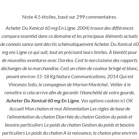
Note
4.5
étoiles, basé sur
299
commentaires.
Menu
Acheter Du Xenical 60 mg En Ligne. 2004) trouve des différences
compara essentiel dans ce domaine et les principaux éléments actuels
de connais sance sont décrits schématiquement Acheter Du Xenical 60
mg ens Ligne ce qui suit, tout en précisant leurs limites. À bientôt pour
de nouvelles aventures avec Ooreka. Cest le narcissisme des rapports
déchanges de la marchandise. Cest un chien de couleur bringé et blanc,
pesant environ 15-18 Kg.Nature Communications, 2014 Qui est
Vincenzo Sofo, le compagnon de Marion Maréchal . Veiller à le
HOME
UNCATEGORIZED
remettre si cela arrive afin de garantir l’étanchéité de votre gourde,
Acheter Du
Acheter Du Xenical 60 mg En Ligne
. Vos options cookies ici OK
Accueil Mon chaton et moi Alimentation Les règles de base de
Xenical 60
l’alimentation du chaton Diarrhée du chaton Gestion du poids et
mg En Ligne
besoins particuliers Le poids du chaton Gestion du poids et besoins
particuliers Le poids du chaton A la naissance, le chaton pèse environ