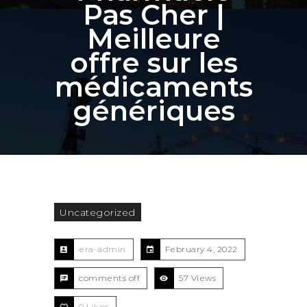
Pas Cher |
Meilleure
offre sur les
médicaments
génériques
Uncategorized
era-admin
February 4, 2022
comments off
57 Views
0
Likes