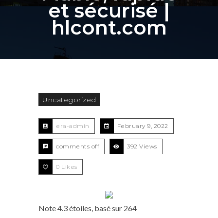
et sécurisé |
hlcont.com
Uncategorized
era-admin
February 9, 2022
comments off
392 Views
0
Likes
Note
4.3
étoiles, basé sur
264